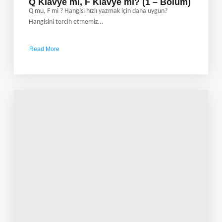
Q Klavye mi, F Klavye mi? (1 – Bölüm)
Q mu, F mi ? Hangisi hızlı yazmak için daha uygun?
Hangisini tercih etmemiz…
Read More
about
Q
Klavye
mi,
F
Klavye
mi?
(1
–
Bölüm)