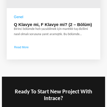
Genel
Q Klavye mi, F Klavye mi? (2 – Bölüm)
Birinci bölümde hızlı yazabilmek için mantıklı tuş dizilimi
nasıl olmalı sorusuna yanıt aramıştık. Bu bölümde…
Read More
about
Q
Klavye
mi,
F
Klavye
mi?
(2
–
Ready To Start New Project With
Bölüm)
Intrace?