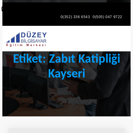
WhatsApp
Facebook
Mail
Instagr
0(352) 336 6543
0(505) 047 9722
Etiket:
Zabıt Katipliği
Kayseri