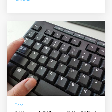
Read More
about
On
Parmak
Eğitiminde
Temel
Kurallar
Genel