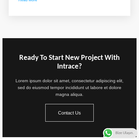
Read More
about
Sertifika
mı
Katılım
Belgesi
mi?
Ready To Start New Project With
Intrace?
Lorem ipsum dolor sit amet, consectetur adipiscing elit,
sed do eiusmod tempor incididunt ut labore et dolore
magna aliqua.
Contact Us
Bize Ulaşın.