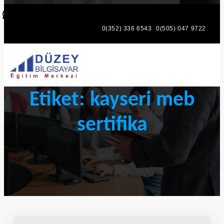
WhatsApp
Facebook
Mail
Instagr
0(352) 336 6543
0(505) 047 9722
Etiket:
kayseri meb
sertifika